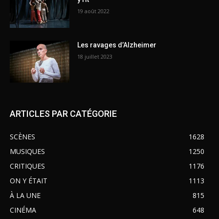
19 août 2022
Les ravages d’Alzheimer
18 juillet 2023
ARTICLES PAR CATÉGORIE
SCÈNES
1628
MUSIQUES
1250
CRITIQUES
1176
ON Y ÉTAIT
1113
À LA UNE
815
CINÉMA
648