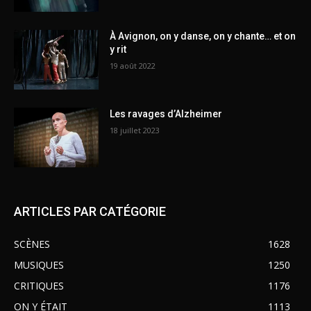
À Avignon, on y danse, on y chante… et on
y rit
19 août 2022
Les ravages d’Alzheimer
18 juillet 2023
ARTICLES PAR CATÉGORIE
SCÈNES
1628
MUSIQUES
1250
CRITIQUES
1176
ON Y ÉTAIT
1113