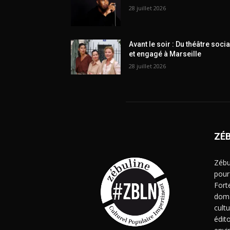
28 juillet 2026
Avant le soir : Du théâtre socia
et engagé à Marseille
28 juillet 2026
ZÉ
Zébu
pour
Fort
doma
cult
édito