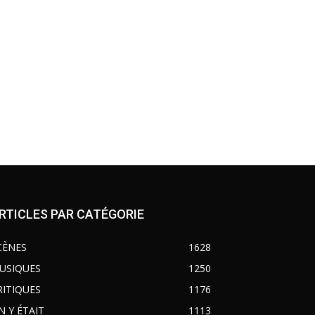
RTICLES PAR CATÉGORIE
CÈNES
1628
USIQUES
1250
RITIQUES
1176
N Y ÉTAIT
1113