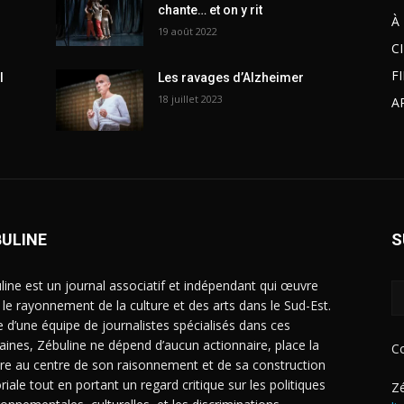
chante… et on y rit
À
19 août 2022
C
F
l
Les ravages d’Alzheimer
18 juillet 2023
A
BULINE
S
line est un journal associatif et indépendant qui œuvre
 le rayonnement de la culture et des arts dans le Sud-Est.
e d’une équipe de journalistes spécialisés dans ces
ines, Zébuline ne dépend d’aucun actionnaire, place la
C
ure au centre de son raisonnement et de sa construction
riale tout en portant un regard critique sur les politiques
Zé