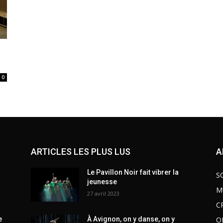
0
ARTICLES LES PLUS LUS
A
Le Pavillon Noir fait vibrer la
S
jeunesse
M
27 avril 2023
C
O
e
À Avignon, on y danse, on y