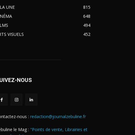
 LA UNE
815
INÉMA
648
ILMS
494
RTS VISUELS
452
UIVEZ-NOUS
ontactez-nous :
redaction@journalzebuline.fr
buline le Mag :
"Points de vente, Librairies et