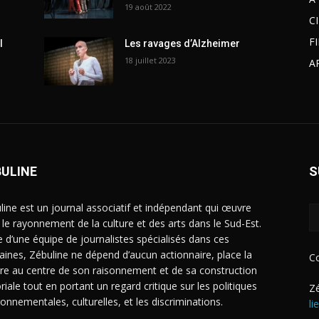
19 août 2022
C
F
l
Les ravages d’Alzheimer
18 juillet 2023
A
BULINE
S
line est un journal associatif et indépendant qui œuvre
 le rayonnement de la culture et des arts dans le Sud-Est.
e d’une équipe de journalistes spécialisés dans ces
ines, Zébuline ne dépend d’aucun actionnaire, place la
C
ure au centre de son raisonnement et de sa construction
riale tout en portant un regard critique sur les politiques
Zé
ronnementales, culturelles, et les discriminations.
li