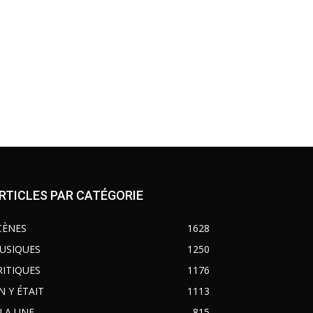
RTICLES PAR CATÉGORIE
CÈNES
1628
USIQUES
1250
RITIQUES
1176
N Y ÉTAIT
1113
 LA UNE
815