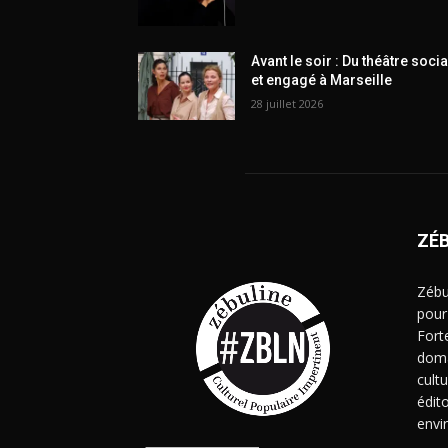
Avant le soir : Du théâtre socia
et engagé à Marseille
28 juillet 2026
ZÉ
Zébu
pour
Fort
doma
cult
édito
envi