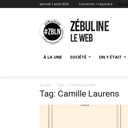
No m
samedi 1 août 2026
Connecter / rejoindre
À LA UNE
SOCIÉTÉ
ON Y ÉTAIT
Accueil
Tags
Camille Laurens
Tag: Camille Laurens