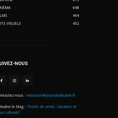
INÉMA
648
ILMS
494
RTS VISUELS
452
UIVEZ-NOUS
ontactez-nous :
redaction@journalzebuline.fr
buline le Mag :
"Points de vente, Librairies et
eux culturels"