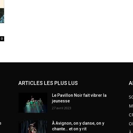
0
ARTICLES LES PLUS LUS
A
Le Pavillon Noir fait vibrer la
S
jeunesse
M
27 avril 2023
C
O
e
À Avignon, on y danse, on y
chante… et on y rit
À