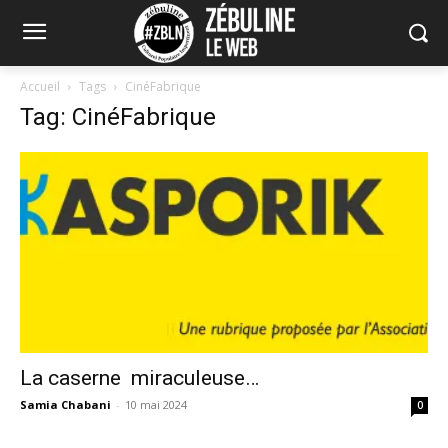
Accueil
Tags
CinéFabrique
Tag: CinéFabrique
La caserne miraculeuse…
Samia Chabani
-
10 mai 2024
0