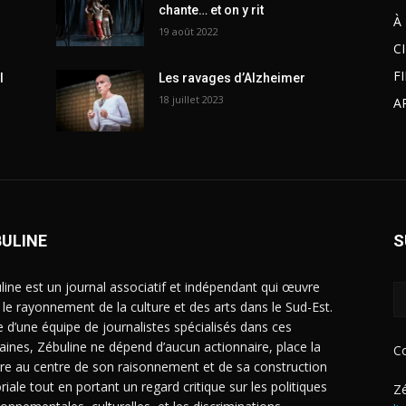
chante… et on y rit
À
19 août 2022
C
F
l
Les ravages d’Alzheimer
18 juillet 2023
A
BULINE
S
line est un journal associatif et indépendant qui œuvre
 le rayonnement de la culture et des arts dans le Sud-Est.
e d’une équipe de journalistes spécialisés dans ces
ines, Zébuline ne dépend d’aucun actionnaire, place la
C
ure au centre de son raisonnement et de sa construction
riale tout en portant un regard critique sur les politiques
Zé