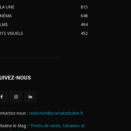
 LA UNE
815
INÉMA
648
ILMS
494
RTS VISUELS
452
UIVEZ-NOUS
ontactez-nous :
redaction@journalzebuline.fr
buline le Mag :
"Points de vente, Librairies et