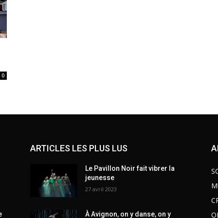
0
ARTICLES LES PLUS LUS
A
Le Pavillon Noir fait vibrer la
S
jeunesse
M
27 avril 2023
C
O
e
À Avignon, on y danse, on y