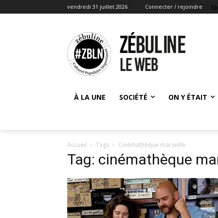
N
vendredi 31 juillet 2026
Connecter / rejoindre
À LA UNE
SOCIÉTÉ
ON Y ÉTAIT
Accueil
Tags
Cinémathèque marseille
Tag: cinémathèque mar