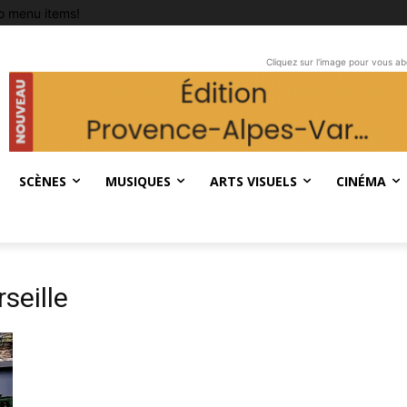
o menu items!
Cliquez sur l'image pour vous a
SCÈNES
MUSIQUES
ARTS VISUELS
CINÉMA
seille