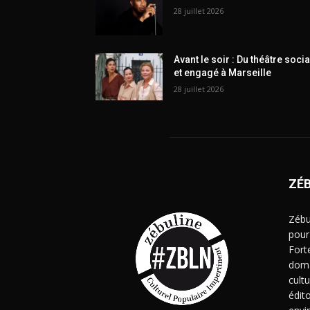
28 juillet 2026
Avant le soir : Du théâtre socia
et engagé à Marseille
28 juillet 2026
ZÉ
Zébu
pour
Fort
doma
cult
édito