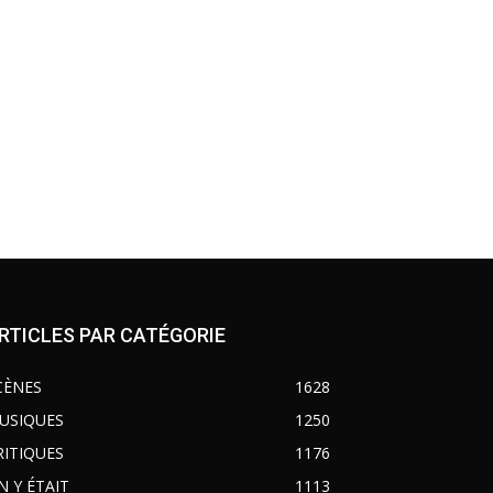
RTICLES PAR CATÉGORIE
CÈNES
1628
USIQUES
1250
RITIQUES
1176
N Y ÉTAIT
1113