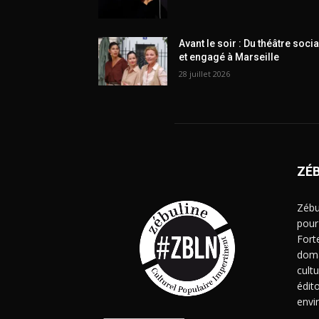
Avant le soir : Du théâtre socia
et engagé à Marseille
28 juillet 2026
ZÉ
Zébu
pour
Fort
doma
cult
édito
envi