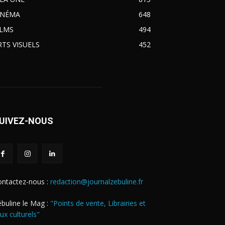
INÉMA
648
ILMS
494
RTS VISUELS
452
UIVEZ-NOUS
ontactez-nous :
redaction@journalzebuline.fr
buline le Mag :
"Points de vente, Librairies et
eux culturels"