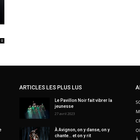
0
ARTICLES LES PLUS LUS
A
Le Pavillon Noir fait vibrer la
S
jeunesse
M
27 avril 2023
C
O
e
À Avignon, on y danse, on y
chante… et on y rit
À