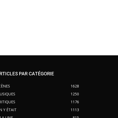
RTICLES PAR CATÉGORIE
CÈNES
1628
USIQUES
1250
RITIQUES
1176
N Y ÉTAIT
1113
 LA UNE
815