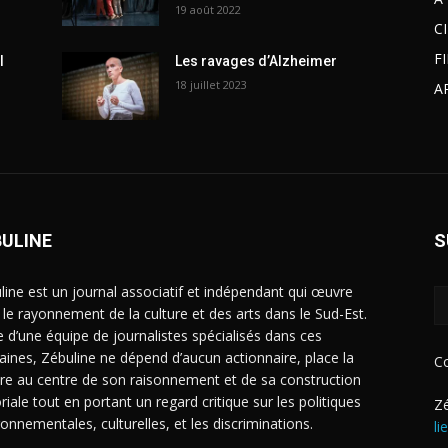
19 août 2022
C
F
l
Les ravages d’Alzheimer
18 juillet 2023
A
BULINE
S
line est un journal associatif et indépendant qui œuvre
 le rayonnement de la culture et des arts dans le Sud-Est.
e d’une équipe de journalistes spécialisés dans ces
ines, Zébuline ne dépend d’aucun actionnaire, place la
C
ure au centre de son raisonnement et de sa construction
riale tout en portant un regard critique sur les politiques
Zé
ronnementales, culturelles, et les discriminations.
li