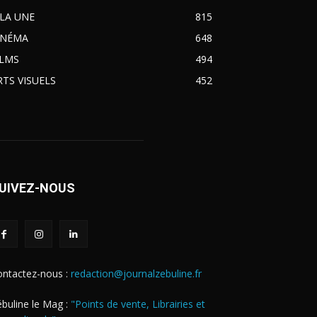
 LA UNE
815
INÉMA
648
ILMS
494
RTS VISUELS
452
UIVEZ-NOUS
ontactez-nous :
redaction@journalzebuline.fr
buline le Mag :
"Points de vente, Librairies et