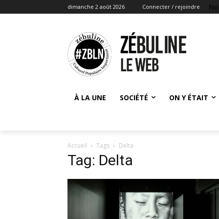
No
dimanche 2 août 2026
Connecter / rejoindre
À LA UNE
SOCIÉTÉ
ON Y ÉTAIT
Accueil
Tags
Delta
Tag: Delta