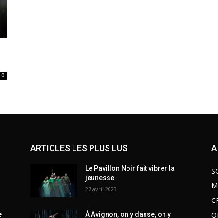
0
ARTICLES LES PLUS LUS
A
Le Pavillon Noir fait vibrer la
S
jeunesse
M
27 avril 2023
C
O
e
À Avignon, on y danse, on y