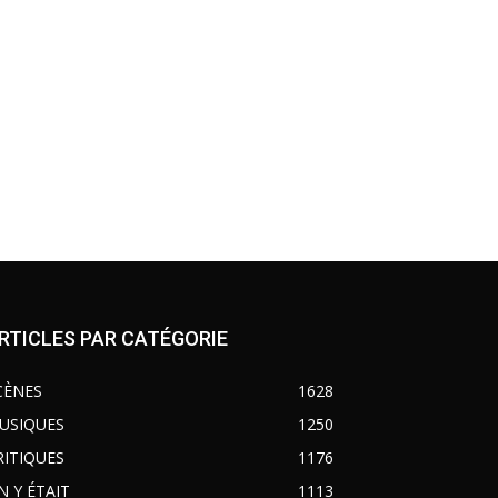
RTICLES PAR CATÉGORIE
CÈNES
1628
USIQUES
1250
RITIQUES
1176
N Y ÉTAIT
1113