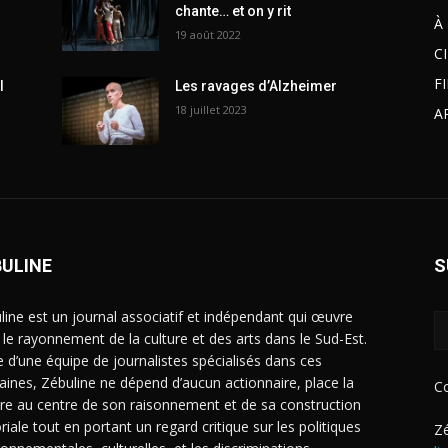
chante… et on y rit
À
19 août 2022
C
F
l
Les ravages d’Alzheimer
18 juillet 2023
A
BULINE
S
line est un journal associatif et indépendant qui œuvre
 le rayonnement de la culture et des arts dans le Sud-Est.
e d’une équipe de journalistes spécialisés dans ces
ines, Zébuline ne dépend d’aucun actionnaire, place la
C
ure au centre de son raisonnement et de sa construction
riale tout en portant un regard critique sur les politiques
Zé