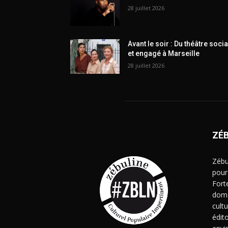
28 juillet 2026
Avant le soir : Du théâtre socia
et engagé à Marseille
28 juillet 2026
ZÉ
Zébu
pour
Fort
doma
cult
édito