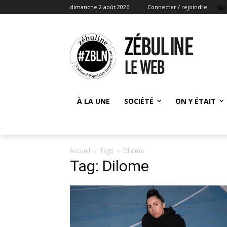
No
dimanche 2 août 2026
Connecter / rejoindre
À LA UNE
SOCIÉTÉ
ON Y ÉTAIT
Accueil
Tags
Dilome
Tag: Dilome