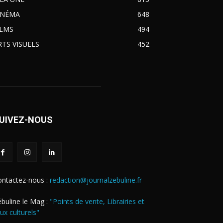
INÉMA
648
ILMS
494
RTS VISUELS
452
UIVEZ-NOUS
ontactez-nous :
redaction@journalzebuline.fr
buline le Mag :
"Points de vente, Librairies et
eux culturels"