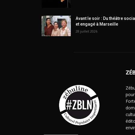
Avant le soir : Du théâtre socia
et engagé à Marseille
28 juillet 2026
ZÉ
Zébu
pour
Fort
doma
cult
édito
envi