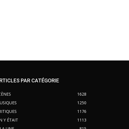
RTICLES PAR CATÉGORIE
CÈNES
1628
USIQUES
1250
RITIQUES
1176
N Y ÉTAIT
1113
 LA UNE
815