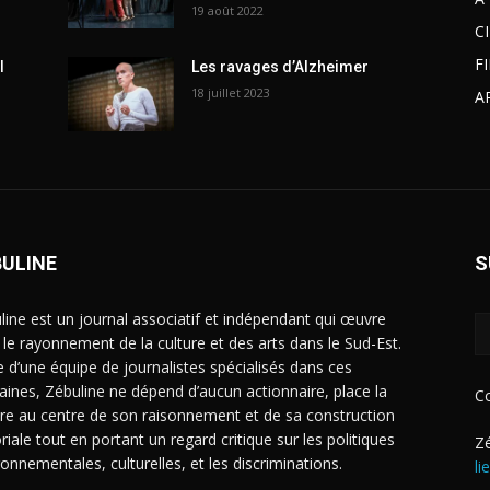
19 août 2022
C
F
l
Les ravages d’Alzheimer
18 juillet 2023
A
BULINE
S
line est un journal associatif et indépendant qui œuvre
 le rayonnement de la culture et des arts dans le Sud-Est.
e d’une équipe de journalistes spécialisés dans ces
ines, Zébuline ne dépend d’aucun actionnaire, place la
C
ure au centre de son raisonnement et de sa construction
riale tout en portant un regard critique sur les politiques
Zé
ronnementales, culturelles, et les discriminations.
li