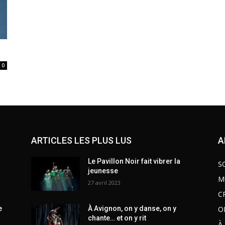
0
ARTICLES LES PLUS LUS
A
Le Pavillon Noir fait vibrer la
S
jeunesse
M
27 avril 2023
C
O
e
À Avignon, on y danse, on y
chante… et on y rit
À