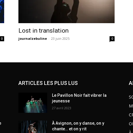
Lost in translation
journalzebuline
-
23 juin 2025
0
0
ARTICLES LES PLUS LUS
A
Le Pavillon Noir fait vibrer la
S
jeunesse
M
27 avril 2023
C
O
e
À Avignon, on y danse, on y
chante… et on y rit
À