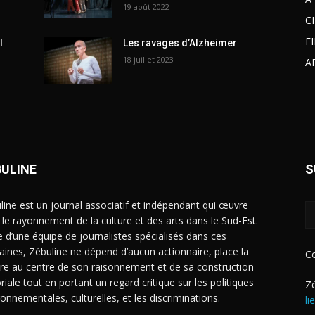
19 août 2022
C
F
l
Les ravages d’Alzheimer
18 juillet 2023
A
BULINE
S
line est un journal associatif et indépendant qui œuvre
 le rayonnement de la culture et des arts dans le Sud-Est.
e d’une équipe de journalistes spécialisés dans ces
ines, Zébuline ne dépend d’aucun actionnaire, place la
C
ure au centre de son raisonnement et de sa construction
riale tout en portant un regard critique sur les politiques
Zé
ronnementales, culturelles, et les discriminations.
li