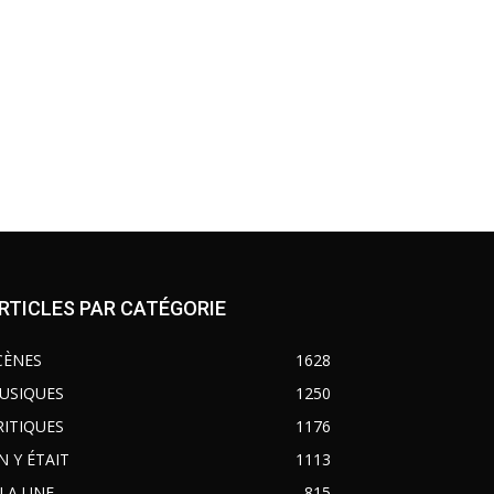
RTICLES PAR CATÉGORIE
CÈNES
1628
USIQUES
1250
RITIQUES
1176
N Y ÉTAIT
1113
 LA UNE
815