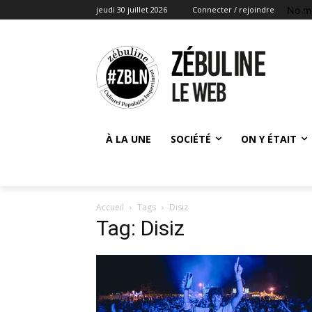
No m
jeudi 30 juillet 2026
Connecter / rejoindre
À LA UNE
SOCIÉTÉ
ON Y ÉTAIT
Accueil
Tags
Disiz
Tag: Disiz