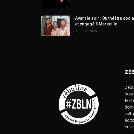
Avant le soir : Du théâtre socia
et engagé à Marseille
28 juillet 2026
ZÉ
Zébu
pour
Fort
doma
cult
édito
envi