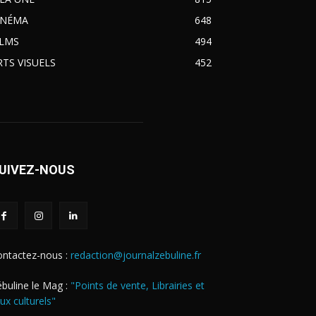
INÉMA
648
ILMS
494
RTS VISUELS
452
UIVEZ-NOUS
ontactez-nous :
redaction@journalzebuline.fr
buline le Mag :
"Points de vente, Librairies et
eux culturels"