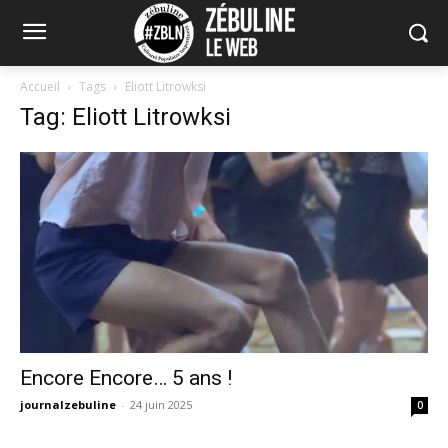
Accueil
Tags
Eliott Litrowksi
Tag: Eliott Litrowksi
Encore Encore… 5 ans !
journalzebuline
-
24 juin 2025
0