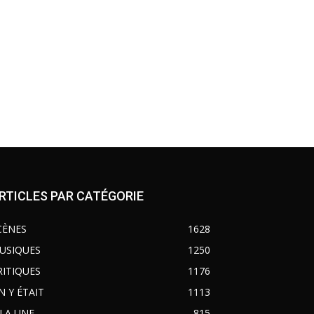
RTICLES PAR CATÉGORIE
CÈNES
1628
USIQUES
1250
RITIQUES
1176
N Y ÉTAIT
1113
 LA UNE
815