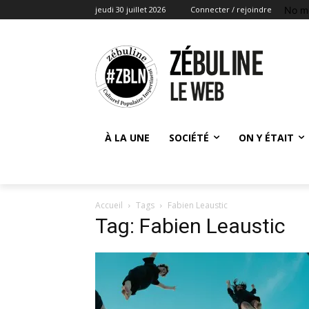
No m
jeudi 30 juillet 2026
Connecter / rejoindre
À LA UNE
SOCIÉTÉ
ON Y ÉTAIT
Accueil
Tags
Fabien Leaustic
Tag: Fabien Leaustic