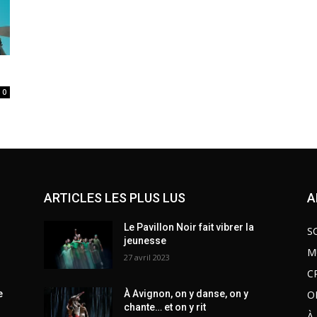
0
ARTICLES LES PLUS LUS
A
Le Pavillon Noir fait vibrer la
S
jeunesse
M
27 avril 2023
C
O
e
À Avignon, on y danse, on y
chante… et on y rit
À