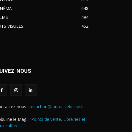
INÉMA
648
ILMS
494
RTS VISUELS
452
UIVEZ-NOUS
ontactez-nous :
redaction@journalzebuline.fr
buline le Mag :
"Points de vente, Librairies et
eux culturels"