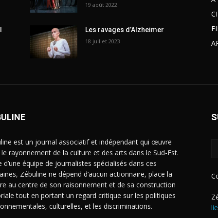
19 août 2022
C
F
l
Les ravages d’Alzheimer
18 juillet 2023
A
BULINE
S
line est un journal associatif et indépendant qui œuvre
 le rayonnement de la culture et des arts dans le Sud-Est.
e d’une équipe de journalistes spécialisés dans ces
ines, Zébuline ne dépend d’aucun actionnaire, place la
C
ure au centre de son raisonnement et de sa construction
riale tout en portant un regard critique sur les politiques
Zé
ronnementales, culturelles, et les discriminations.
li