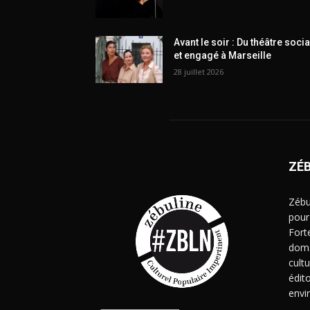
Avant le soir : Du théâtre socia
et engagé à Marseille
28 juillet 2026
ZÉ
Zébu
pour
Fort
doma
cult
édito
envi