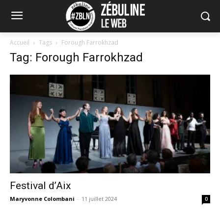
Accueil
Tags
Forough Farrokhzad
Tag: Forough Farrokhzad
Festival d’Aix
Maryvonne Colombani
-
11 juillet 2024
0