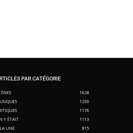
RTICLES PAR CATÉGORIE
CÈNES
1628
USIQUES
1250
RITIQUES
1176
N Y ÉTAIT
1113
 LA UNE
815