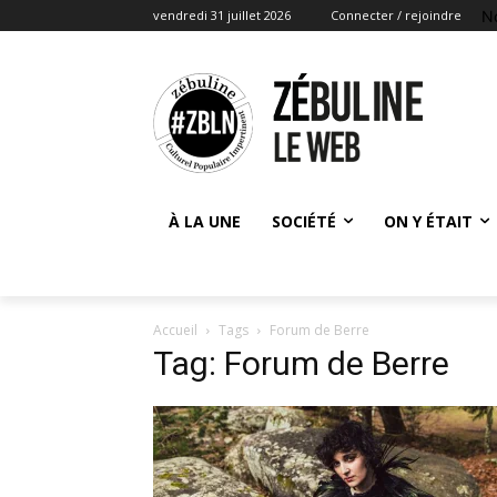
N
vendredi 31 juillet 2026
Connecter / rejoindre
À LA UNE
SOCIÉTÉ
ON Y ÉTAIT
Accueil
Tags
Forum de Berre
Tag: Forum de Berre