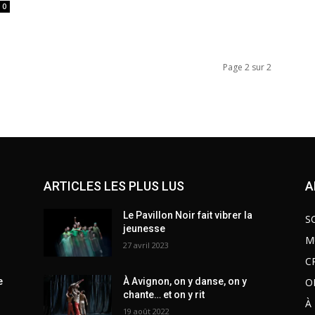
0
Page 2 sur 2
ARTICLES LES PLUS LUS
A
Le Pavillon Noir fait vibrer la
S
jeunesse
M
27 avril 2023
C
O
e
À Avignon, on y danse, on y
chante… et on y rit
À
19 août 2022