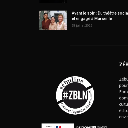
Avant le soir : Du théâtre socia
et engagé à Marseille
28 juillet 2026
ZÉ
Zébu
pour
Fort
doma
cult
édito
envi