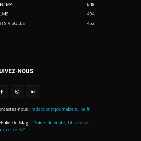
INÉMA
648
ILMS
494
RTS VISUELS
452
UIVEZ-NOUS
ontactez-nous :
redaction@journalzebuline.fr
buline le Mag :
"Points de vente, Librairies et
eux culturels"