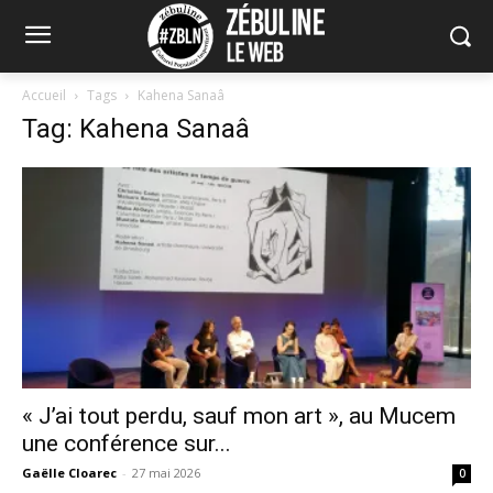
Accueil
Tags
Kahena Sanaâ
Tag: Kahena Sanaâ
« J’ai tout perdu, sauf mon art », au Mucem
une conférence sur...
Gaëlle Cloarec
-
27 mai 2026
0