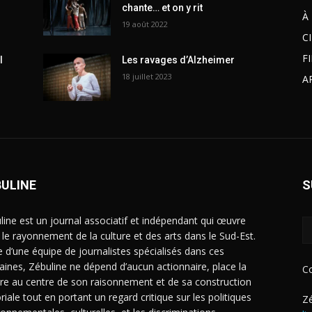
chante… et on y rit
À
19 août 2022
C
F
l
Les ravages d’Alzheimer
18 juillet 2023
A
BULINE
S
line est un journal associatif et indépendant qui œuvre
 le rayonnement de la culture et des arts dans le Sud-Est.
e d’une équipe de journalistes spécialisés dans ces
ines, Zébuline ne dépend d’aucun actionnaire, place la
C
ure au centre de son raisonnement et de sa construction
riale tout en portant un regard critique sur les politiques
Zé