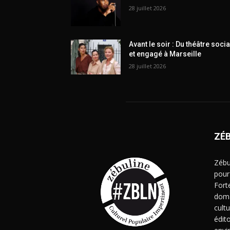
28 juillet 2026
Avant le soir : Du théâtre socia
et engagé à Marseille
28 juillet 2026
ZÉ
Zébu
pour
Fort
doma
cult
édito