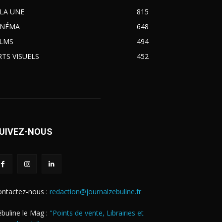
 LA UNE
815
INÉMA
648
ILMS
494
RTS VISUELS
452
UIVEZ-NOUS
ontactez-nous :
redaction@journalzebuline.fr
buline le Mag :
"Points de vente, Librairies et