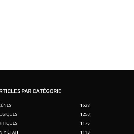
RTICLES PAR CATÉGORIE
CÈNES
1628
USIQUES
1250
RITIQUES
1176
N Y ÉTAIT
1113