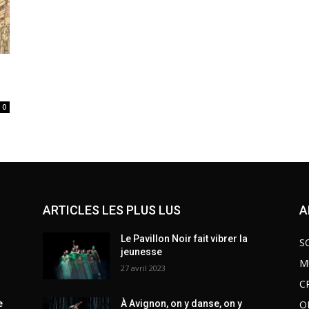
0
ARTICLES LES PLUS LUS
A
Le Pavillon Noir fait vibrer la
S
jeunesse
M
27 avril 2023
C
O
e
À Avignon, on y danse, on y