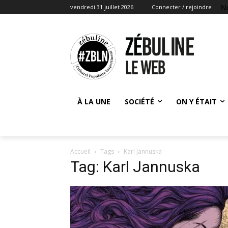
N
vendredi 31 juillet 2026
Connecter / rejoindre
À LA UNE
SOCIÉTÉ
ON Y ÉTAIT
Accueil
Tags
Karl Jannuska
Tag: Karl Jannuska