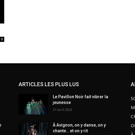
0
ARTICLES LES PLUS LUS
A
Le Pavillon Noir fait vibrer la
S
jeunesse
M
27 avril 2023
C
O
e
À Avignon, on y danse, on y
chante… et on y rit
À