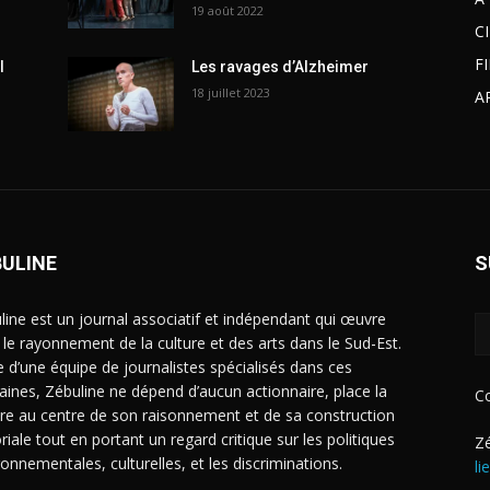
19 août 2022
C
F
l
Les ravages d’Alzheimer
18 juillet 2023
A
BULINE
S
line est un journal associatif et indépendant qui œuvre
 le rayonnement de la culture et des arts dans le Sud-Est.
e d’une équipe de journalistes spécialisés dans ces
ines, Zébuline ne dépend d’aucun actionnaire, place la
C
ure au centre de son raisonnement et de sa construction
riale tout en portant un regard critique sur les politiques
Zé
ronnementales, culturelles, et les discriminations.
li