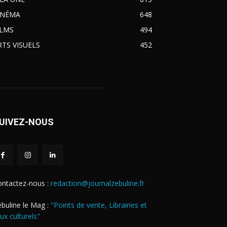
INÉMA
648
ILMS
494
RTS VISUELS
452
UIVEZ-NOUS
ontactez-nous :
redaction@journalzebuline.fr
buline le Mag :
"Points de vente, Librairies et
eux culturels"