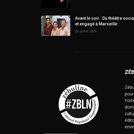
Avant le soir : Du théâtre socia
et engagé à Marseille
28 juillet 2026
ZÉ
Zébu
pour
Fort
doma
cult
édito
envi