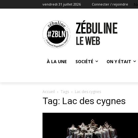
N
vendredi 31 juillet 2026
Connecter / rejoindre
À LA UNE
SOCIÉTÉ
ON Y ÉTAIT
Accueil
Tags
Lac des cygnes
Tag: Lac des cygnes