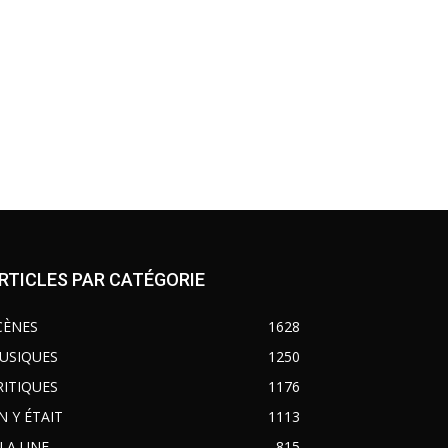
RTICLES PAR CATÉGORIE
CÈNES
1628
USIQUES
1250
RITIQUES
1176
N Y ÉTAIT
1113
 LA UNE
815