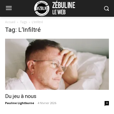
Accueil
Tags
L’Infiltré
Tag: L’Infiltré
Du jeu à nous
Pauline Lightburne
-
4 février 2026
0