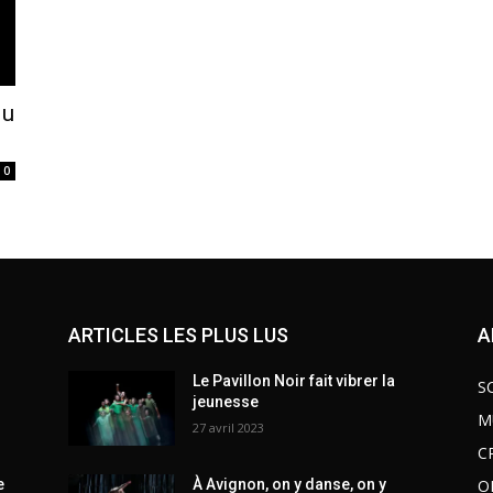
du
0
ARTICLES LES PLUS LUS
A
Le Pavillon Noir fait vibrer la
S
jeunesse
M
27 avril 2023
C
O
e
À Avignon, on y danse, on y