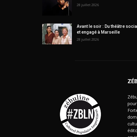
28 juillet 2026
Avant le soir : Du théâtre socia
et engagé à Marseille
28 juillet 2026
ZÉ
Zébu
pour
Fort
doma
cult
édito