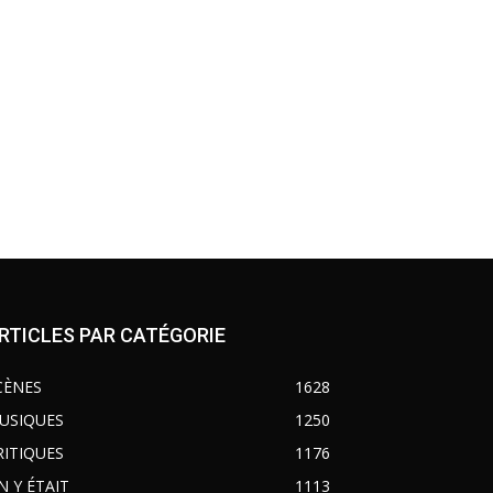
RTICLES PAR CATÉGORIE
CÈNES
1628
USIQUES
1250
RITIQUES
1176
N Y ÉTAIT
1113