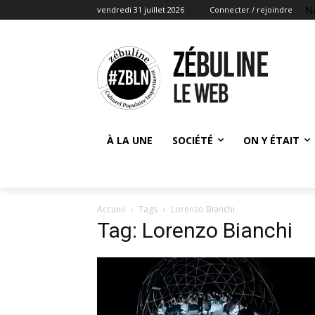
N
vendredi 31 juillet 2026
Connecter / rejoindre
À LA UNE
SOCIÉTÉ
ON Y ÉTAIT
Accueil
Tags
Lorenzo Bianchi
Tag: Lorenzo Bianchi