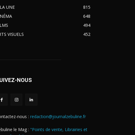
 LA UNE
815
INÉMA
648
ILMS
494
RTS VISUELS
452
UIVEZ-NOUS
ontactez-nous :
redaction@journalzebuline.fr
buline le Mag :
"Points de vente, Librairies et