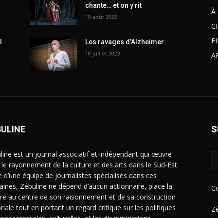
chante… et on y rit
À
19 août 2022
C
F
l
Les ravages d’Alzheimer
18 juillet 2023
A
BULINE
S
line est un journal associatif et indépendant qui œuvre
 le rayonnement de la culture et des arts dans le Sud-Est.
e d’une équipe de journalistes spécialisés dans ces
ines, Zébuline ne dépend d’aucun actionnaire, place la
C
ure au centre de son raisonnement et de sa construction
riale tout en portant un regard critique sur les politiques
Zé