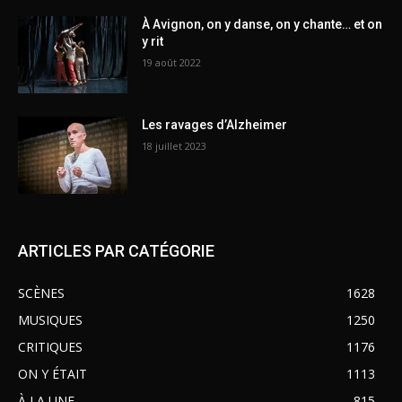
À Avignon, on y danse, on y chante… et on
y rit
19 août 2022
Les ravages d’Alzheimer
18 juillet 2023
ARTICLES PAR CATÉGORIE
SCÈNES
1628
MUSIQUES
1250
CRITIQUES
1176
ON Y ÉTAIT
1113
À LA UNE
815