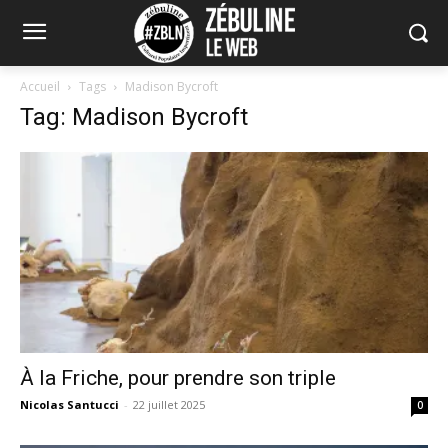
Accueil
Tags
Madison Bycroft
Tag: Madison Bycroft
À la Friche, pour prendre son triple
Nicolas Santucci
-
22 juillet 2025
0