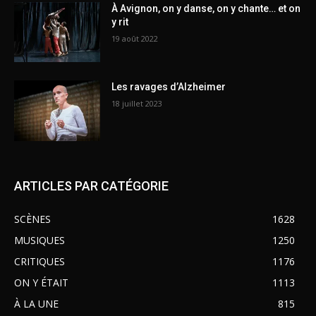
À Avignon, on y danse, on y chante… et on
y rit
19 août 2022
Les ravages d’Alzheimer
18 juillet 2023
ARTICLES PAR CATÉGORIE
SCÈNES
1628
MUSIQUES
1250
CRITIQUES
1176
ON Y ÉTAIT
1113
À LA UNE
815