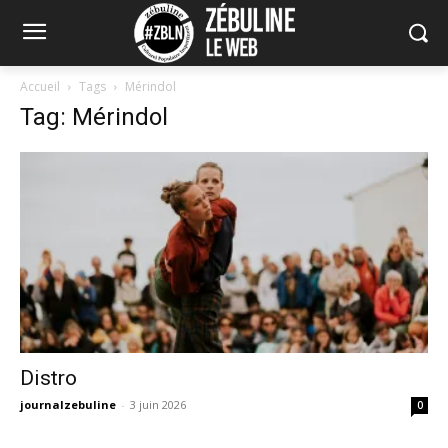
Accueil
Tags
Mérindol
Tag: Mérindol
Distro
journalzebuline
-
3 juin 2026
0