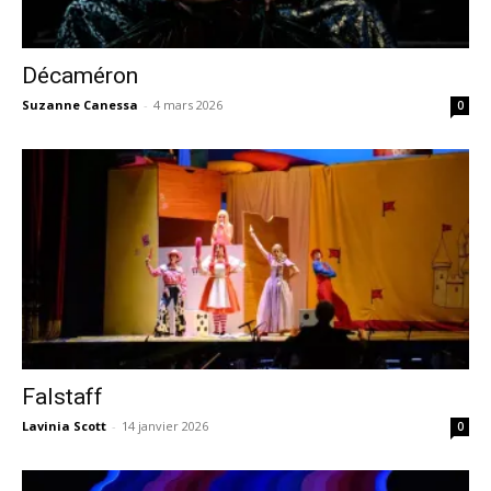
Décaméron
Suzanne Canessa
-
4 mars 2026
0
Falstaff
Lavinia Scott
-
14 janvier 2026
0