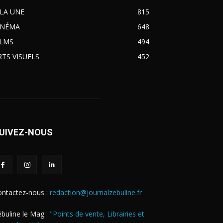
 LA UNE
815
INÉMA
648
ILMS
494
RTS VISUELS
452
UIVEZ-NOUS
ontactez-nous :
redaction@journalzebuline.fr
buline le Mag :
"Points de vente, Librairies et