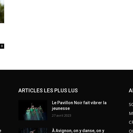
0
ARTICLES LES PLUS LUS
A
Le Pavillon Noir fait vibrer la
S
jeunesse
M
27 avril 2023
C
O
e
À Avignon, on y danse, on y