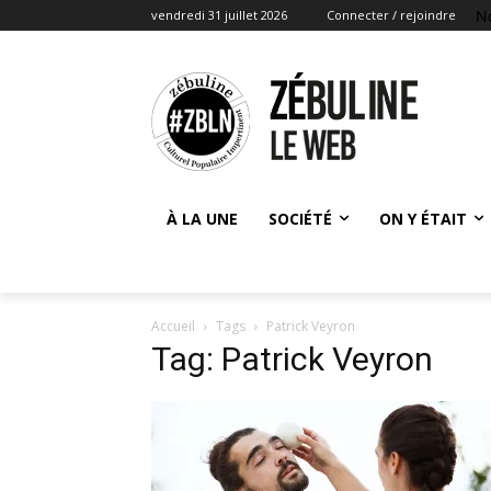
N
vendredi 31 juillet 2026
Connecter / rejoindre
À LA UNE
SOCIÉTÉ
ON Y ÉTAIT
Accueil
Tags
Patrick Veyron
Tag: Patrick Veyron