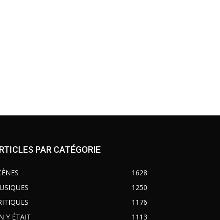
RTICLES PAR CATÉGORIE
CÈNES
1628
USIQUES
1250
RITIQUES
1176
N Y ÉTAIT
1113