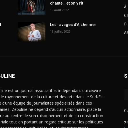
chante… et on y rit
À
19 août 2022
C
F
l
Les ravages d’Alzheimer
18 juillet 2023
A
BULINE
S
line est un journal associatif et indépendant qui œuvre
 le rayonnement de la culture et des arts dans le Sud-Est.
e d’une équipe de journalistes spécialisés dans ces
ines, Zébuline ne dépend d’aucun actionnaire, place la
C
ure au centre de son raisonnement et de sa construction
riale tout en portant un regard critique sur les politiques
Zé