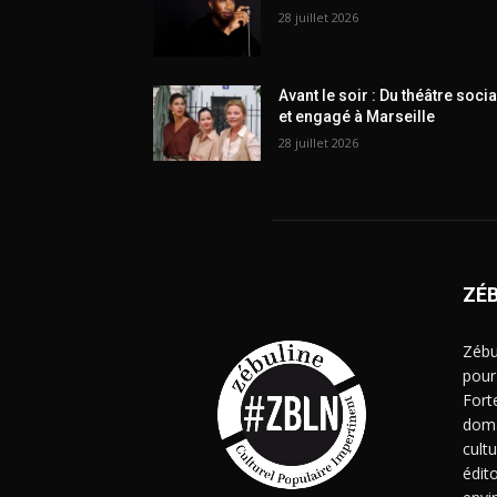
28 juillet 2026
Avant le soir : Du théâtre socia
et engagé à Marseille
28 juillet 2026
ZÉ
Zébu
pour
Fort
doma
cult
édito