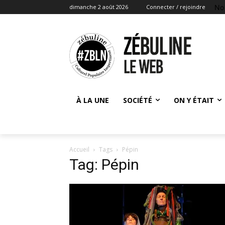
No
dimanche 2 août 2026
Connecter / rejoindre
À LA UNE
SOCIÉTÉ
ON Y ÉTAIT
Accueil
Tags
Pépin
Tag: Pépin