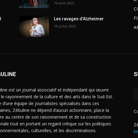
19 août 2022
C
F
l
Les ravages d’Alzheimer
18 juillet 2023
A
BULINE
S
line est un journal associatif et indépendant qui œuvre
 le rayonnement de la culture et des arts dans le Sud-Est.
e d’une équipe de journalistes spécialisés dans ces
ines, Zébuline ne dépend d’aucun actionnaire, place la
C
ure au centre de son raisonnement et de sa construction
riale tout en portant un regard critique sur les politiques
Zé
ronnementales, culturelles, et les discriminations.
li