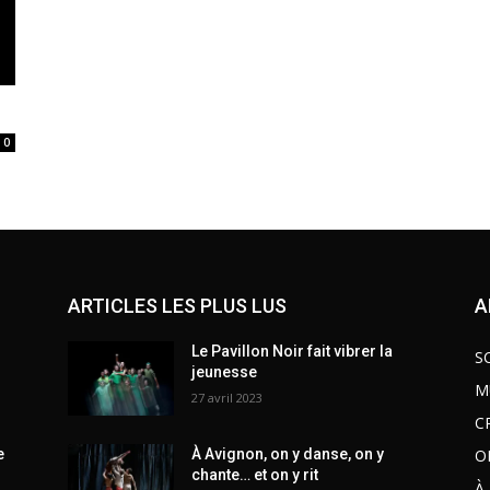
0
ARTICLES LES PLUS LUS
A
Le Pavillon Noir fait vibrer la
S
jeunesse
M
27 avril 2023
C
O
e
À Avignon, on y danse, on y
chante… et on y rit
À