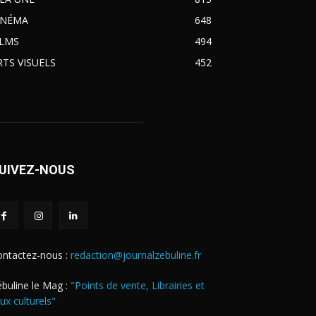
INÉMA
648
ILMS
494
RTS VISUELS
452
UIVEZ-NOUS
ontactez-nous :
redaction@journalzebuline.fr
buline le Mag :
"Points de vente, Librairies et
eux culturels"