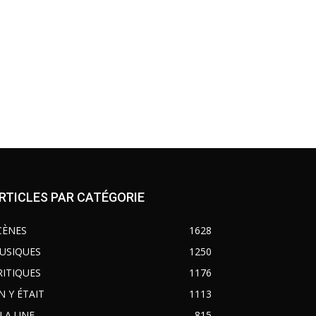
RTICLES PAR CATÉGORIE
CÈNES
1628
USIQUES
1250
RITIQUES
1176
N Y ÉTAIT
1113
 LA UNE
815