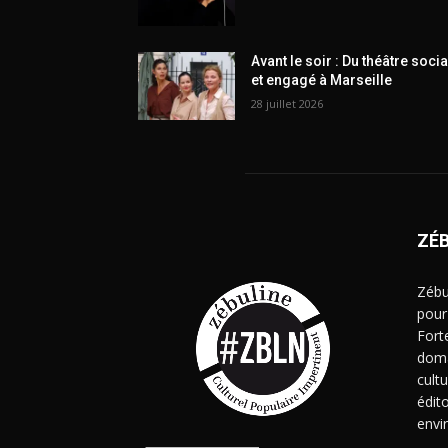
Avant le soir : Du théâtre socia
et engagé à Marseille
28 juillet 2026
ZÉ
Zébu
pour
Fort
doma
cult
édito
envi