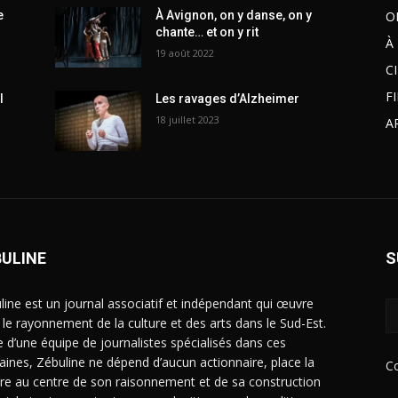
O
e
À Avignon, on y danse, on y
chante… et on y rit
À
19 août 2022
C
F
l
Les ravages d’Alzheimer
18 juillet 2023
A
BULINE
S
line est un journal associatif et indépendant qui œuvre
 le rayonnement de la culture et des arts dans le Sud-Est.
e d’une équipe de journalistes spécialisés dans ces
ines, Zébuline ne dépend d’aucun actionnaire, place la
C
ure au centre de son raisonnement et de sa construction