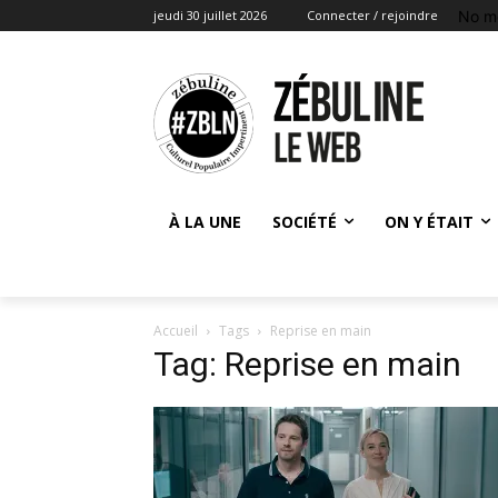
No m
jeudi 30 juillet 2026
Connecter / rejoindre
À LA UNE
SOCIÉTÉ
ON Y ÉTAIT
Accueil
Tags
Reprise en main
Tag: Reprise en main