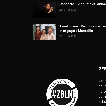
Occitanie : Le souffle et l’abîm
28 juillet 2026
Avant le soir : Du théâtre socia
et engagé à Marseille
28 juillet 2026
ZÉ
Zébu
pour
Fort
doma
cult