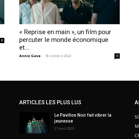
« Reprise en main », un film pour
percuter le monde économique
0
et...
Annie Gava
-
18 octobre 2022
0
ARTICLES LES PLUS LUS
A
Le Pavillon Noir fait vibrer la
S
jeunesse
M
27 avril 2023
C