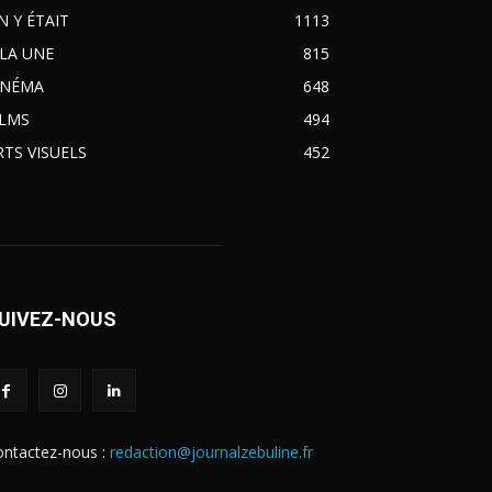
N Y ÉTAIT
1113
 LA UNE
815
INÉMA
648
ILMS
494
RTS VISUELS
452
UIVEZ-NOUS
ontactez-nous :
redaction@journalzebuline.fr