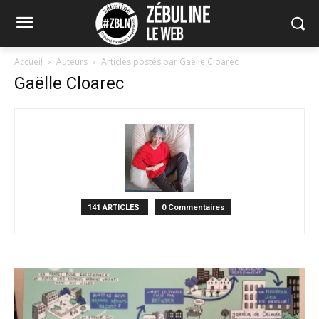
Accueil
Auteurs
Articles postés par Gaëlle Cloarec
Gaëlle Cloarec
141 ARTICLES
0 Commentaires