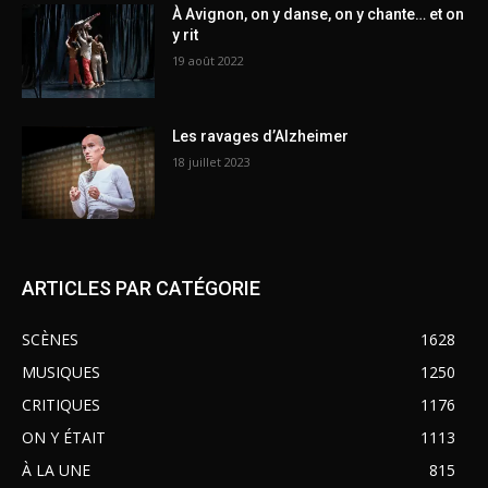
À Avignon, on y danse, on y chante… et on
y rit
19 août 2022
Les ravages d’Alzheimer
18 juillet 2023
ARTICLES PAR CATÉGORIE
SCÈNES
1628
MUSIQUES
1250
CRITIQUES
1176
ON Y ÉTAIT
1113
À LA UNE
815