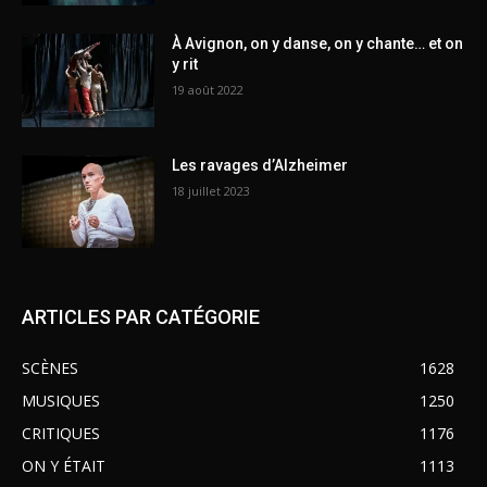
À Avignon, on y danse, on y chante… et on
y rit
19 août 2022
Les ravages d’Alzheimer
18 juillet 2023
ARTICLES PAR CATÉGORIE
SCÈNES
1628
MUSIQUES
1250
CRITIQUES
1176
ON Y ÉTAIT
1113