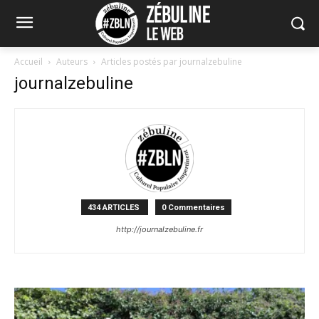
Accueil
Auteurs
Articles postés par journalzebuline
journalzebuline
434 ARTICLES
0 Commentaires
http://journalzebuline.fr