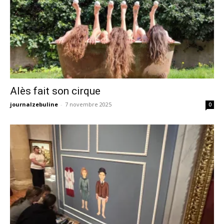
Alès fait son cirque
journalzebuline
-
7 novembre 2025
0