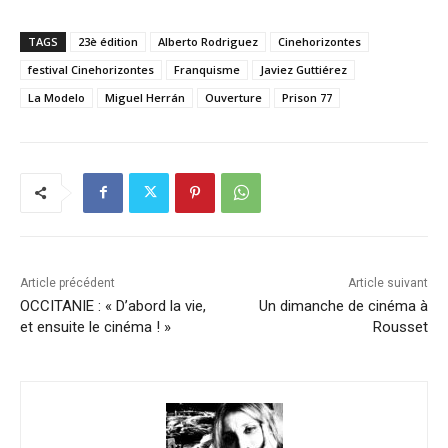
TAGS
23è édition
Alberto Rodriguez
Cinehorizontes
festival Cinehorizontes
Franquisme
Javiez Guttiérez
La Modelo
Miguel Herrán
Ouverture
Prison 77
Article précédent
Article suivant
OCCITANIE : « D’abord la vie,
Un dimanche de cinéma à
et ensuite le cinéma ! »
Rousset