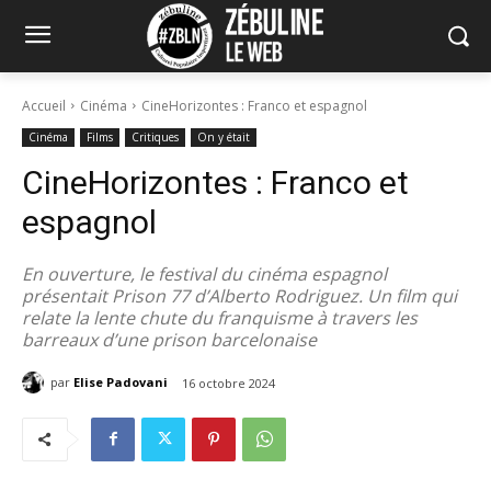
Accueil
Cinéma
CineHorizontes : Franco et espagnol
Cinéma
Films
Critiques
On y était
CineHorizontes : Franco et
espagnol
En ouverture, le festival du cinéma espagnol
présentait Prison 77 d’Alberto Rodriguez. Un film qui
relate la lente chute du franquisme à travers les
barreaux d’une prison barcelonaise
par
Elise Padovani
16 octobre 2024