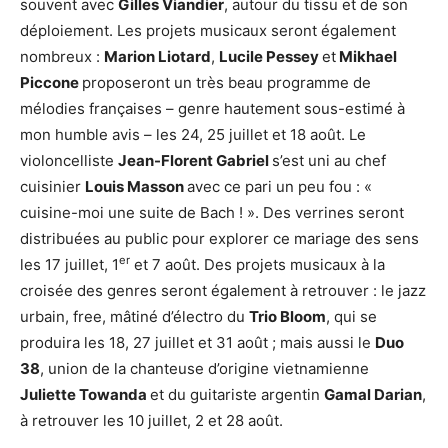
souvent avec
Gilles Viandier
, autour du tissu et de son
déploiement. Les projets musicaux seront également
nombreux :
Marion Liotard
,
Lucile Pessey
et
Mikhael
Piccone
proposeront un très beau programme de
mélodies françaises – genre hautement sous-estimé à
mon humble avis – les 24, 25 juillet et 18 août. Le
violoncelliste
Jean-Florent Gabriel
s’est uni au chef
cuisinier
Louis Masson
avec ce pari un peu fou : «
cuisine-moi une suite de Bach ! ». Des verrines seront
distribuées au public pour explorer ce mariage des sens
er
les 17 juillet, 1
et 7 août. Des projets musicaux à la
croisée des genres seront également à retrouver : le jazz
urbain, free, mâtiné d’électro du
Trio Bloom
, qui se
produira les 18, 27 juillet et 31 août ; mais aussi le
Duo
38
, union de la chanteuse d’origine vietnamienne
Juliette Towanda
et du guitariste argentin
Gamal Darian
,
à retrouver les 10 juillet, 2 et 28 août.