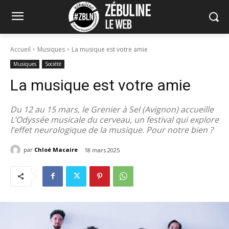
Accueil
Musiques
La musique est votre amie
Musiques
Société
La musique est votre amie
Du 12 au 15 mars, le Grenier à Sel (Avignon) accueille
L’Odyssée musicale du cerveau, un festival qui explore
l’effet neurologique de la musique. Pour notre bien ?
par
Chloé Macaire
18 mars 2025