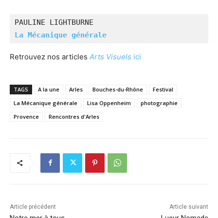
PAULINE LIGHTBURNE
La Mécanique générale
Retrouvez nos articles
Arts Visuels
ici
TAGS
A la une
Arles
Bouches-du-Rhône
Festival
La Mécanique générale
Lisa Oppenheim
photographie
Provence
Rencontres d'Arles
Article précédent
Article suivant
Notre mer à tous
Lueur Nomade