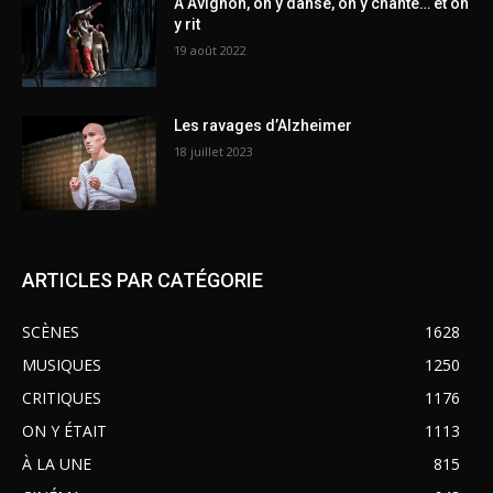
À Avignon, on y danse, on y chante… et on
y rit
19 août 2022
Les ravages d’Alzheimer
18 juillet 2023
ARTICLES PAR CATÉGORIE
SCÈNES
1628
MUSIQUES
1250
CRITIQUES
1176
ON Y ÉTAIT
1113
À LA UNE
815