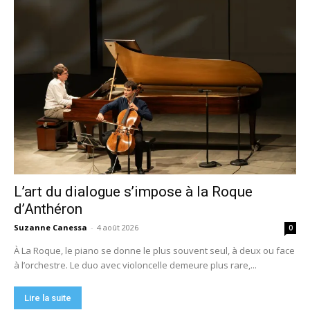
L’art du dialogue s’impose à la Roque
d’Anthéron
Suzanne Canessa
-
4 août 2026
0
À La Roque, le piano se donne le plus souvent seul, à deux ou face
à l’orchestre. Le duo avec violoncelle demeure plus rare,...
Lire la suite