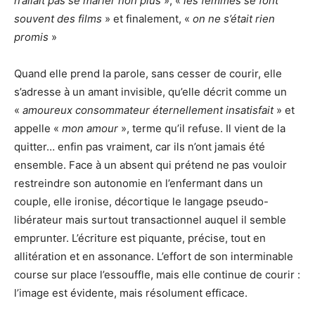
n’allait pas se marier non plus
», «
les femmes se font
souvent des films
» et finalement, «
on ne s’était rien
promis
»
Quand elle prend la parole, sans cesser de courir, elle
s’adresse à un amant invisible, qu’elle décrit comme un
«
amoureux consommateur éternellement insatisfait
» et
appelle «
mon amour
», terme qu’il refuse. Il vient de la
quitter… enfin pas vraiment, car ils n’ont jamais été
ensemble. Face à un absent qui prétend ne pas vouloir
restreindre son autonomie en l’enfermant dans un
couple, elle ironise, décortique le langage pseudo-
libérateur mais surtout transactionnel auquel il semble
emprunter. L’écriture est piquante, précise, tout en
allitération et en assonance. L’effort de son interminable
course sur place l’essouffle, mais elle continue de courir :
l’image est évidente, mais résolument efficace.