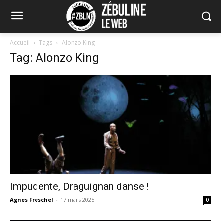
Accueil
Tags
Alonzo King
Tag: Alonzo King
Impudente, Draguignan danse !
Agnes Freschel
-
17 mars 2025
0