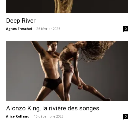
Deep River
Agnes Freschel
-
26 février 2025
0
Alonzo King, la rivière des songes
Alice Rolland
-
15 décembre 2023
0