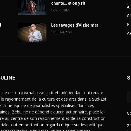
chante… et on y rit
À
19 août 2022
C
F
l
Les ravages d’Alzheimer
18 juillet 2023
A
BULINE
S
line est un journal associatif et indépendant qui œuvre
 le rayonnement de la culture et des arts dans le Sud-Est.
e d’une équipe de journalistes spécialisés dans ces
ines, Zébuline ne dépend d’aucun actionnaire, place la
C
ure au centre de son raisonnement et de sa construction
riale tout en portant un regard critique sur les politiques
Zé