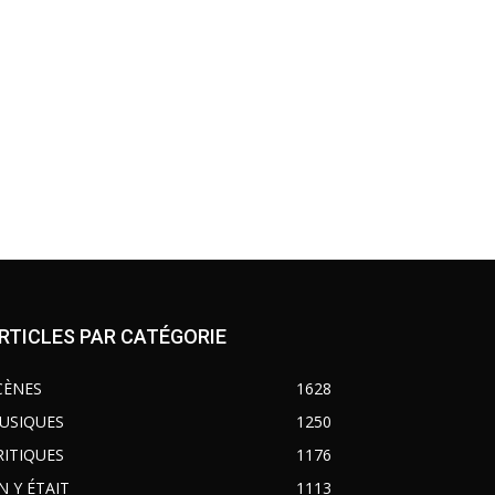
RTICLES PAR CATÉGORIE
CÈNES
1628
USIQUES
1250
RITIQUES
1176
N Y ÉTAIT
1113