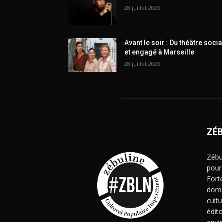
28 juillet 2026
Avant le soir : Du théâtre socia
et engagé à Marseille
28 juillet 2026
ZÉ
Zébu
pour
Fort
doma
cult
édito