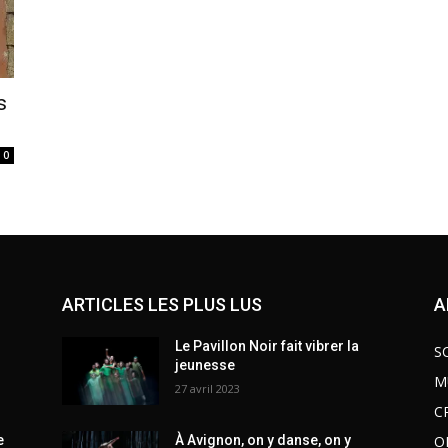
s
0
ARTICLES LES PLUS LUS
A
Le Pavillon Noir fait vibrer la
S
jeunesse
M
27 avril 2023
C
O
e
À Avignon, on y danse, on y