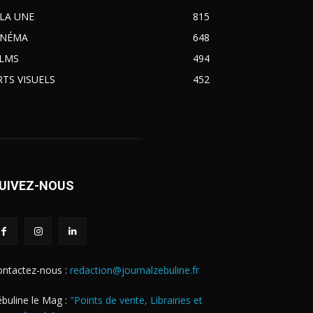
 LA UNE
815
INÉMA
648
ILMS
494
RTS VISUELS
452
UIVEZ-NOUS
ontactez-nous :
redaction@journalzebuline.fr
buline le Mag :
"Points de vente, Librairies et