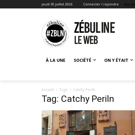
No m
jeudi 30 juillet 2026
Connecter / rejoindre
À LA UNE
SOCIÉTÉ
ON Y ÉTAIT
Accueil
Tags
Catchy Periln
Tag: Catchy Periln