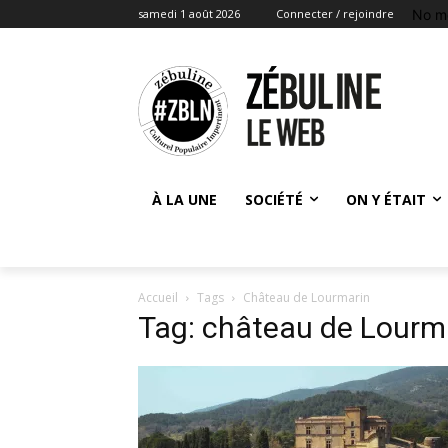
No m
samedi 1 août 2026
Connecter / rejoindre
À LA UNE
SOCIÉTÉ
ON Y ÉTAIT
Accueil
Tags
Château de Lourmarin
Tag: château de Lourm