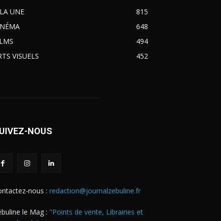
 LA UNE
815
INÉMA
648
ILMS
494
RTS VISUELS
452
UIVEZ-NOUS
ontactez-nous :
redaction@journalzebuline.fr
buline le Mag :
"Points de vente, Librairies et