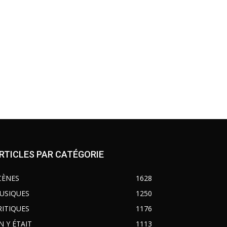
RTICLES PAR CATÉGORIE
CÈNES
1628
USIQUES
1250
RITIQUES
1176
N Y ÉTAIT
1113