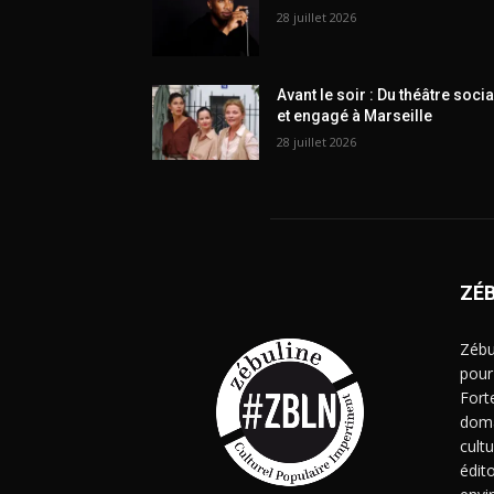
28 juillet 2026
Avant le soir : Du théâtre socia
et engagé à Marseille
28 juillet 2026
ZÉ
Zébu
pour
Fort
doma
cult
édito