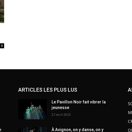
0
ARTICLES LES PLUS LUS
A
Le Pavillon Noir fait vibrer la
S
jeunesse
M
27 avril 2023
C
O
e
À Avignon, on y danse, on y