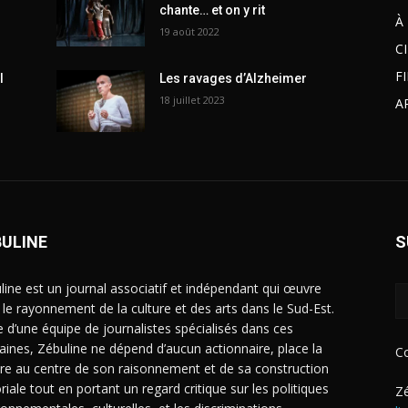
chante… et on y rit
À
19 août 2022
C
F
l
Les ravages d’Alzheimer
18 juillet 2023
A
BULINE
S
line est un journal associatif et indépendant qui œuvre
 le rayonnement de la culture et des arts dans le Sud-Est.
e d’une équipe de journalistes spécialisés dans ces
ines, Zébuline ne dépend d’aucun actionnaire, place la
C
ure au centre de son raisonnement et de sa construction
riale tout en portant un regard critique sur les politiques
Zé