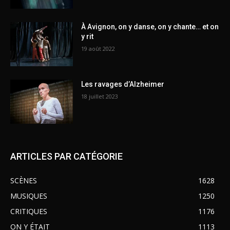
À Avignon, on y danse, on y chante… et on
y rit
19 août 2022
Les ravages d’Alzheimer
18 juillet 2023
ARTICLES PAR CATÉGORIE
SCÈNES
1628
MUSIQUES
1250
CRITIQUES
1176
ON Y ÉTAIT
1113