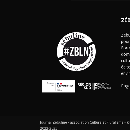
ZÉ
Zébu
pour
Fort
doma
cult
édito
envi
Page
Journal Zébuline - association Culture et Pluralisme - ©
2022-2025