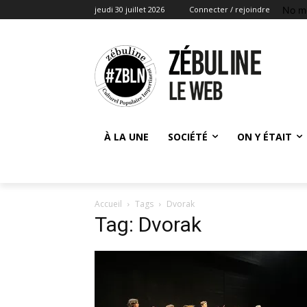
No m
jeudi 30 juillet 2026
Connecter / rejoindre
À LA UNE
SOCIÉTÉ
ON Y ÉTAIT
Accueil
Tags
Dvorak
Tag: Dvorak