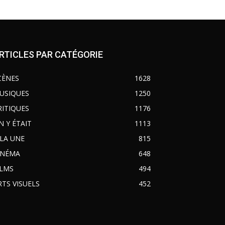
RTICLES PAR CATÉGORIE
CÈNES
1628
USIQUES
1250
RITIQUES
1176
N Y ÉTAIT
1113
 LA UNE
815
INÉMA
648
ILMS
494
RTS VISUELS
452