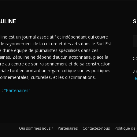
BULINE
S
line est un journal associatif et indépendant qui œuvre
 le rayonnement de la culture et des arts dans le Sud-Est.
e d’une équipe de journalistes spécialisés dans ces
ines, Zébuline ne dépend d’aucun actionnaire, place la
C
ure au centre de son raisonnement et de sa construction
riale tout en portant un regard critique sur les politiques
Zé
ronnementales, culturelles, et les discriminations.
li
 :
"Partenaires"
Qui sommes nous ?
Partenaires
Contactez-nous
Politique de 