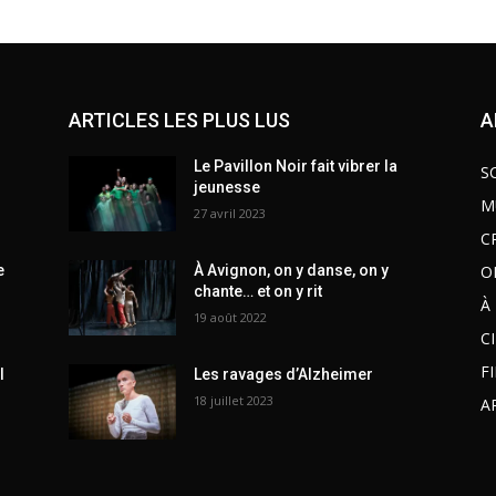
ARTICLES LES PLUS LUS
A
Le Pavillon Noir fait vibrer la
S
jeunesse
M
27 avril 2023
C
O
e
À Avignon, on y danse, on y
chante… et on y rit
À
19 août 2022
C
F
l
Les ravages d’Alzheimer
18 juillet 2023
A