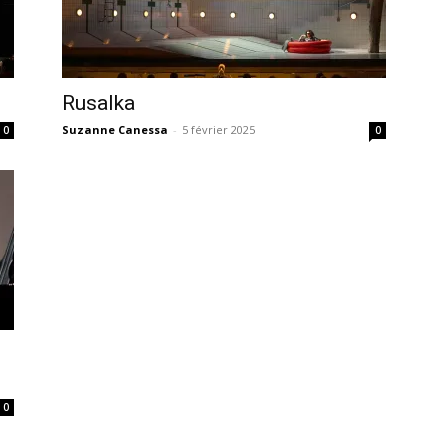
Rusalka
Suzanne Canessa
-
5 février 2025
0
0
0