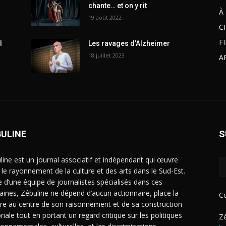
chante… et on y rit
À
19 août 2022
C
F
l
Les ravages d’Alzheimer
18 juillet 2023
A
BULINE
S
line est un journal associatif et indépendant qui œuvre
 le rayonnement de la culture et des arts dans le Sud-Est.
e d’une équipe de journalistes spécialisés dans ces
ines, Zébuline ne dépend d’aucun actionnaire, place la
C
ure au centre de son raisonnement et de sa construction
riale tout en portant un regard critique sur les politiques
Zé