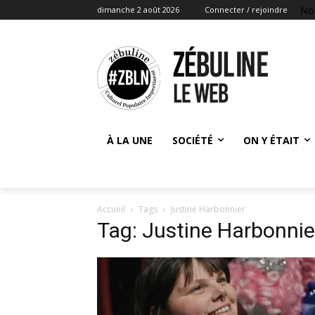
No
dimanche 2 août 2026
Connecter / rejoindre
À LA UNE
SOCIÉTÉ
ON Y ÉTAIT
Accueil
Tags
Justine Harbonnier
Tag: Justine Harbonnie