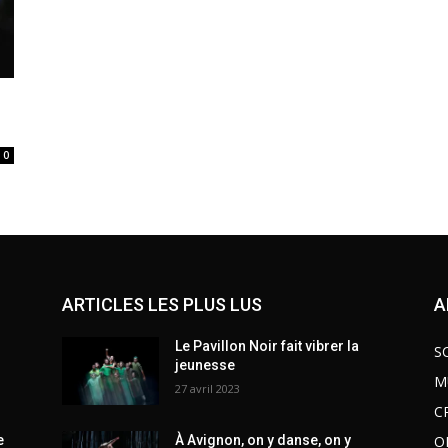
0
ARTICLES LES PLUS LUS
A
Le Pavillon Noir fait vibrer la
S
jeunesse
M
27 avril 2023
C
O
e
À Avignon, on y danse, on y