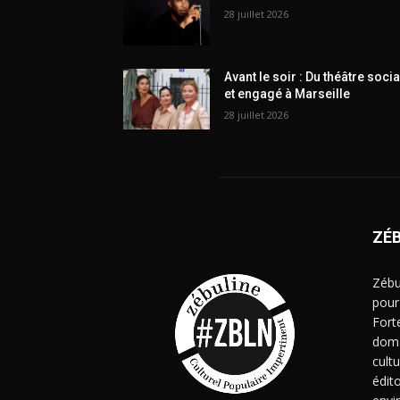
28 juillet 2026
Avant le soir : Du théâtre socia
et engagé à Marseille
28 juillet 2026
ZÉ
Zébu
pour
Fort
doma
cult
édito