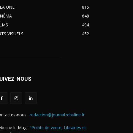
 LA UNE
815
INÉMA
648
ILMS
494
RTS VISUELS
452
UIVEZ-NOUS
ontactez-nous :
redaction@journalzebuline.fr
buline le Mag :
"Points de vente, Librairies et