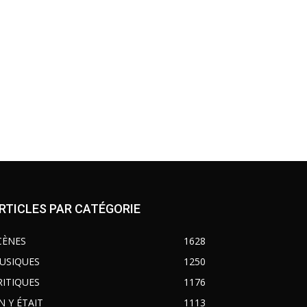
RTICLES PAR CATÉGORIE
CÈNES
1628
USIQUES
1250
RITIQUES
1176
N Y ÉTAIT
1113