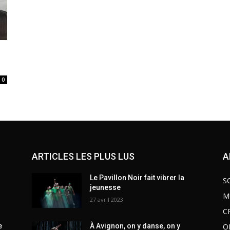
0
ARTICLES LES PLUS LUS
A
Le Pavillon Noir fait vibrer la
S
jeunesse
M
27 avril 2023
C
O
e
À Avignon, on y danse, on y