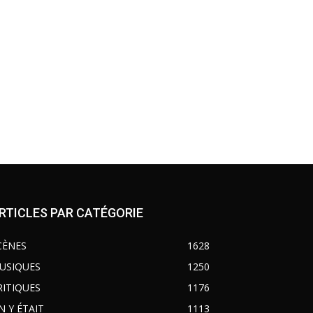
RTICLES PAR CATÉGORIE
CÈNES
1628
USIQUES
1250
RITIQUES
1176
N Y ÉTAIT
1113