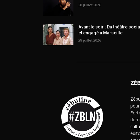
28 juillet 2026
Avant le soir : Du théâtre socia
et engagé à Marseille
28 juillet 2026
ZÉ
Zébu
pour
Fort
doma
cult
édito