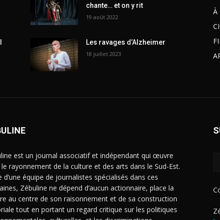
chante… et on y rit
À
19 août 2022
C
F
l
Les ravages d’Alzheimer
18 juillet 2023
A
BULINE
S
line est un journal associatif et indépendant qui œuvre
 le rayonnement de la culture et des arts dans le Sud-Est.
e d’une équipe de journalistes spécialisés dans ces
ines, Zébuline ne dépend d’aucun actionnaire, place la
C
ure au centre de son raisonnement et de sa construction
riale tout en portant un regard critique sur les politiques
Zé