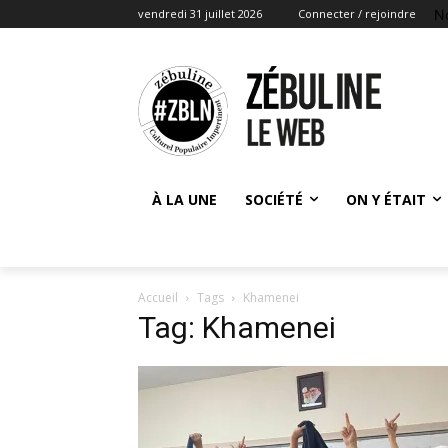
N
vendredi 31 juillet 2026
Connecter / rejoindre
À LA UNE
SOCIÉTÉ
ON Y ÉTAIT
Accueil
Tags
Khamenei
Tag: Khamenei