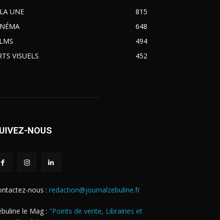
 LA UNE
815
INÉMA
648
ILMS
494
RTS VISUELS
452
UIVEZ-NOUS
ontactez-nous :
redaction@journalzebuline.fr
buline le Mag :
"Points de vente, Librairies et