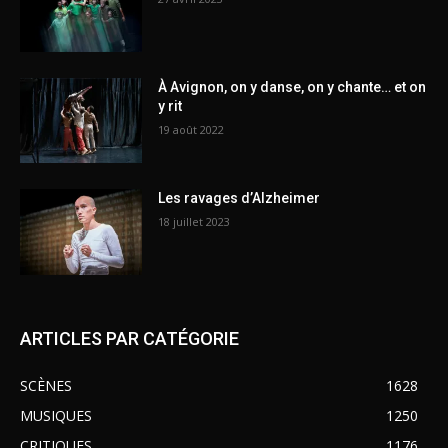
À Avignon, on y danse, on y chante… et on
y rit
19 août 2022
Les ravages d’Alzheimer
18 juillet 2023
ARTICLES PAR CATÉGORIE
SCÈNES
1628
MUSIQUES
1250
CRITIQUES
1176