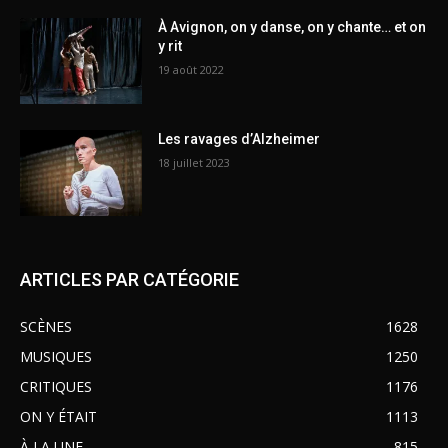
À Avignon, on y danse, on y chante… et on
y rit
19 août 2022
Les ravages d’Alzheimer
18 juillet 2023
ARTICLES PAR CATÉGORIE
SCÈNES
1628
MUSIQUES
1250
CRITIQUES
1176
ON Y ÉTAIT
1113
À LA UNE
815