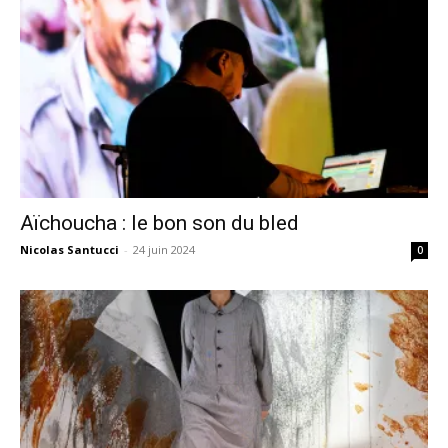
Aïchoucha : le bon son du bled
Nicolas Santucci
-
24 juin 2024
0