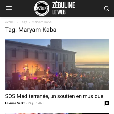
Accueil
Tags
Maryam Kaba
Tag: Maryam Kaba
SOS Méditerranée, un soutien en musique
Lavinia Scott
-
24 juin 2026
0