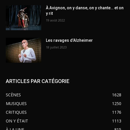
À Avignon, on y danse, on y chante… et on
y rit
19 août 2022
Les ravages d’Alzheimer
18 juillet 2023
ARTICLES PAR CATÉGORIE
SCÈNES
1628
MUSIQUES
1250
CRITIQUES
1176
ON Y ÉTAIT
1113
À LA UNE
815