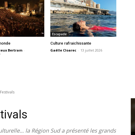
Escapade
 monde
Culture rafraichissante
ieux Bertram
-
Gaëlle Cloarec
-
13 juillet 2026
6