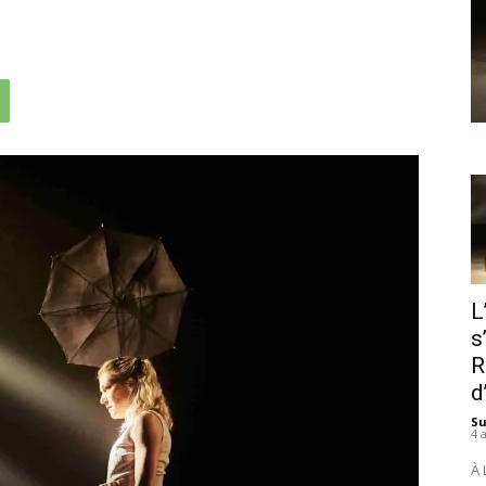
L
s
R
d
S
4 
À 