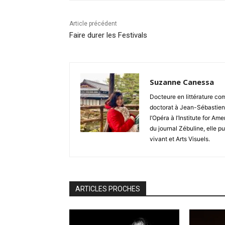
Article précédent
Faire durer les Festivals
Suzanne Canessa
Docteure en littérature c
doctorat à Jean-Sébastien Ba
l’Opéra à l’Institute for Am
du journal Zébuline, elle p
vivant et Arts Visuels.
ARTICLES PROCHES