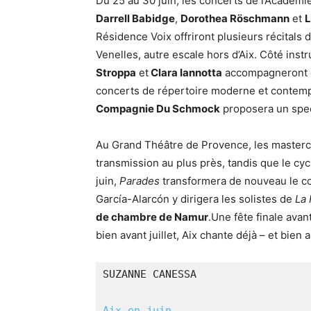
Du 25 au 30 juin, les concerts de l’Académie 
Darrell Babidge
,
Dorothea Röschmann
et
L
Résidence Voix offriront plusieurs récitals d’
Venelles, autre escale hors d’Aix. Côté ins
Stroppa
et
Clara Iannotta
accompagneront q
concerts de répertoire moderne et contempor
Compagnie Du Schmock
proposera un spec
Au Grand Théâtre de Provence, les mastercl
transmission au plus près, tandis que le cycl
juin,
Parades
transformera de nouveau le co
García-Alarcón y dirigera les solistes de
La 
de chambre de Namur
.Une fête finale avan
bien avant juillet, Aix chante déjà – et bien
SUZANNE CANESSA
Aix en juin