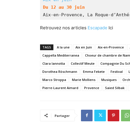
Du 12 au 30 juin
Aix-en-Provence, La Roque-d’Anthé
Retrouvez nos articles
Escapade
Ici
TAGS
A la une
Aix en Juin
Aix-en-Provence
Cappella Mediterranea
Choeur de chambre de Na
Clara Iannotta
Collectif Meute
Compagnie Du Sc
Dorothea Röschmann
Emma Fekete
Festival
Marco Stroppa
Marie Molliens
Musiques
Orch
Pierre-Laurent Aimard
Provence
Saied Silbak
Partager