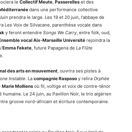
sociera le
Collectif Meute
,
Passerelles
et des
 Méditerranée
dans une performance collective
Juin
prendra le large. Les 19 et 20 juin, l’abbaye de
ra Les Voix de Silvacane, parenthèse vocale dans
ak
y feront entendre
Songs We Carry
, entre folk, oud,
’Ensemble vocal Aix-Marseille Université
rejoindra la
u’
Emma Fekete
, future Papagena de
La Flûte
e.
onal des arts en mouvement
, ouvrira ses pistes à
one Instable
. La
compagnie Rasposo
y relira
Orphée
e
Marie Molliens
où fil, voltige et voix de contre-ténor
té humaine. Le 24 juin, au Pavillon Noir, le trio algérien
ntre groove nord-africain et écriture contemporaine.