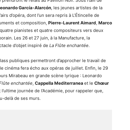
prendront le relais au Pavillon Noir. Sous l’œil de
eonardo García-Alarcón
, les jeunes artistes de la
airs d’opéra, dont l’un sera repris à L’Étincelle de
truments et composition,
Pierre-Laurent Aimard
,
Marco
uatre pianistes et quatre compositeurs vers deux
ain. Les 26 et 27 juin, à la Manufacture, la
tacle d’objet inspiré de
La Flûte enchantée
.
ass publiques permettront d’approcher le travail de
e cinéma fera écho aux opéras de juillet. Enfin, le 29
urs Mirabeau en grande scène lyrique : Leonardo
Flûte enchantée
,
Cappella Mediterranea
et le
Chœur
t l’ultime journée de l’Académie, pour rappeler que,
 au-delà de ses murs.