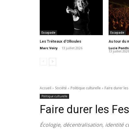
Escapade
Escapade
Les Tréteaux d’Ollioules
Au tour du
Marc Voiry
-
13 juillet 2026
Lucie Ponth
13 juillet 202