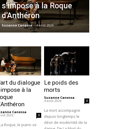
s’impose à la Roque
d’Anthéron
Suzanne Canessa
-
4 août 2026
’art du dialogue
Le poids des
’impose à la
morts
oque
Suzanne Canessa
-
4 août 2026
0
’Anthéron
La mort accompagne
uzanne Canessa
-
août 2026
0
depuis longtemps le
désir de modernité de la
La Roque, le piano se
danse. De La Mort du