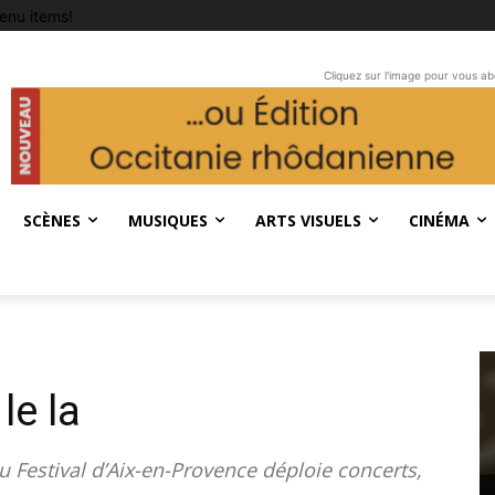
enu items!
Cliquez sur l'image pour vous a
SCÈNES
MUSIQUES
ARTS VISUELS
CINÉMA
le la
du Festival d’Aix-en-Provence déploie concerts,