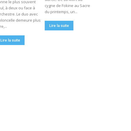
nne le plus souvent
cygne de Fokine au Sacre
ul, à deux ou face à
du printemps, un...
orchestre. Le duo avec
oloncelle demeure plus
Lire la suite
re,...
Lire la suite