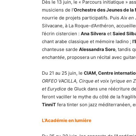
Dès le 13 juin, le « Parcours initiatique » as
musiciens de l’
Orchestre des Jeunes de la
nourrie de projets participatifs. Puis
Aix en 
Silvacane, à La Roque-d’Anthéron, accueille
l’écrin cistercien :
Ana Silvera
et
Saied Silb
chant arabe classique et mémoire ladino ;
l
chanteuse sarde
Alessandra Soro
, tandis q
enchantée
, proposera un récital avec guitar
Du 21 au 25 juin, le
CIAM, Centre internati
ORFEO VACILLA, Cirque et voix lyrique en Z
et Eurydice
de Gluck dans une réécriture d
feront vaciller le mythe du côté de la fragili
TinniT
fera tinter son jazz méditerranéen, e
L’Académie en lumière