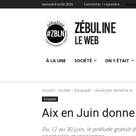
No m
samedi 8 août 2026
Connecter / rejoindre
À LA UNE
SOCIÉTÉ
ON Y ÉTAIT
Accueil
Société
Escapade
Aix en Juin donne le la
Escapade
Aix en Juin donne 
Du 12 au 30 juin, le prélude gratuit 
spectacles et rencontres