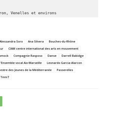
ron, Venelles et environs
Alessandra Soro
Ana Silvera
Bouches-du-Rhône
mur
CIAM centre international des arts en mouvement
hmock
Compagnie Rasposo
Danse
Darrell Babidge
L'Ensemble vocal Aix-Marseille
Leonardo Garcia-Alarcon
estre des Jeunes de la Méditerranée
Passerelles
TinniT