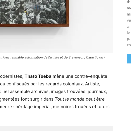
th
mé
ma
vi
af
le
pa
co
is. Avec l’aimable autorisation de l’artiste et de Stevenson, Cape Town /
modernistes,
Thato Toeba
mène une contre-enquête
 ou confisqués par les regards coloniaux. Artiste,
o, iel assemble archives, images trouvées, journaux,
agmentées font surgir dans
Tout le monde peut être
eure : héritage impérial, mémoires trouées et futurs