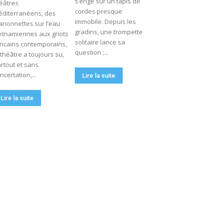
s’érige sur un tapis de
éâtres
cordes presque
diterranéens, des
immobile. Depuis les
rionnettes sur l’eau
gradins, une trompette
etnamiennes aux griots
solitaire lance sa
ricains contemporains,
question ;...
 théâtre a toujours su,
rtout et sans
ncertation,...
Lire la suite
Lire la suite