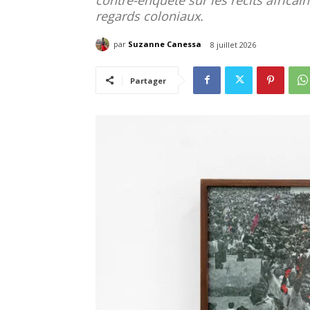
regards coloniaux.
par
Suzanne Canessa
8 juillet 2026
Partager