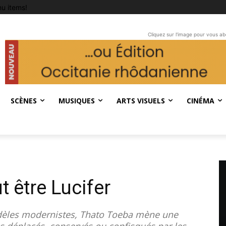
u items!
Cliquez sur l'image pour vous a
SCÈNES
MUSIQUES
ARTS VISUELS
CINÉMA
 être Lucifer
modèles modernistes, Thato Toeba mène une
ins déplacés, conservés ou confisqués par les