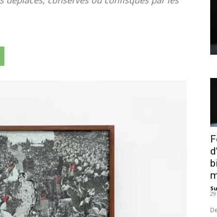
F
d
b
m
S
29
De