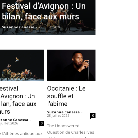
Festival d’Avignon : Un
bilan, face aux murs
Suzanne Canessa
-
29 juillet 2026
estival
Occitanie : Le
’Avignon : Un
souffle et
ilan, face aux
l’abîme
urs
Suzanne Canessa
-
28 juillet 2026
0
uzanne Canessa
-
 juillet 2026
0
The Unanswered
Question de Charles Ives
 l’Athènes antique aux