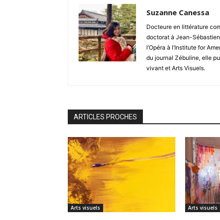
Suzanne Canessa
Docteure en littérature c
doctorat à Jean-Sébastien Ba
l’Opéra à l’Institute for Am
du journal Zébuline, elle p
vivant et Arts Visuels.
ARTICLES PROCHES
Arts visuels
Arts visuels