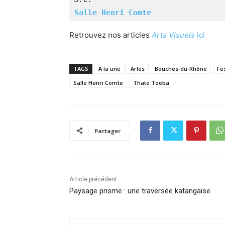
Salle Henri Comte
Retrouvez nos articles
Arts Visuels
ici
TAGS
A la une
Arles
Bouches-du-Rhône
Fes
Salle Henri Comte
Thato Toeba
Partager
Article précédent
Paysage prisme : une traversée katangaise