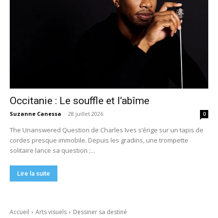
Occitanie : Le souffle et l’abîme
Suzanne Canessa
-
28 juillet 2026
0
The Unanswered Question de Charles Ives s’érige sur un tapis de
cordes presque immobile. Depuis les gradins, une trompette
solitaire lance sa question ;...
Lire la suite