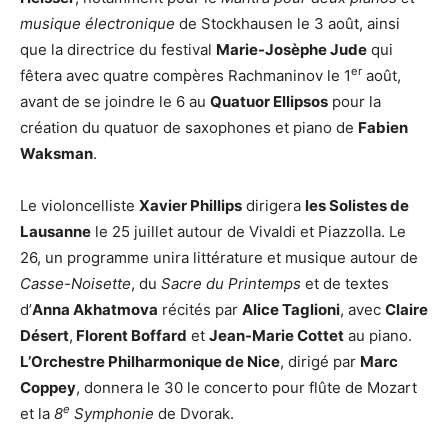
musique électronique
de Stockhausen le 3 août, ainsi
que la directrice du festival
Marie-Josèphe Jude
qui
er
fêtera avec quatre compères Rachmaninov le 1
août,
avant de se joindre le 6 au
Quatuor Ellipsos
pour la
création du quatuor de saxophones et piano de
Fabien
Waksman
.
Le violoncelliste
Xavier Phillips
dirigera
les Solistes de
Lausanne
le 25 juillet autour de Vivaldi et Piazzolla. Le
26, un programme unira littérature et musique autour de
Casse-Noisette
, du
Sacre du Printemps
et de textes
d’
Anna Akhatmova
récités par
Alice Taglioni
, avec
Claire
Désert
,
Florent Boffard
et
Jean-Marie Cottet
au piano.
L’Orchestre Philharmonique de Nice
, dirigé par
Marc
Coppey
, donnera le 30 le concerto pour flûte de Mozart
e
et la
8
Symphonie
de Dvorak.