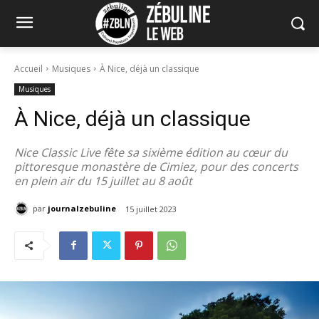
Accueil
Musiques
À Nice, déjà un classique
Musiques
À Nice, déjà un classique
Nice Classic Live fête sa sixième édition au cœur du
pittoresque monastère de Cimiez, pour des concerts
en plein air du 15 juillet au 8 août
par
journalzebuline
15 juillet 2023