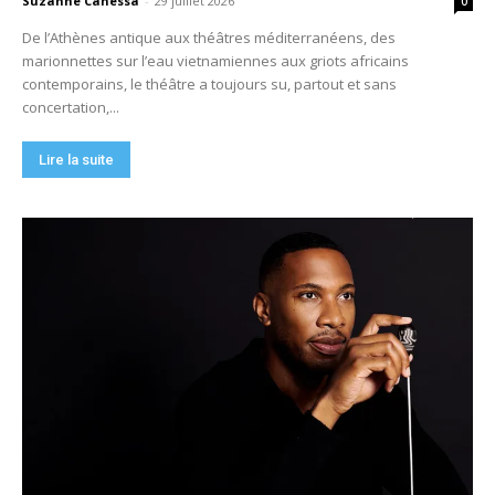
Suzanne Canessa
-
29 juillet 2026
0
De l’Athènes antique aux théâtres méditerranéens, des
marionnettes sur l’eau vietnamiennes aux griots africains
contemporains, le théâtre a toujours su, partout et sans
concertation,...
Lire la suite