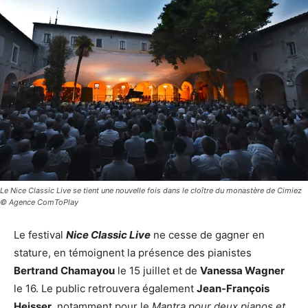
Le Nice Classic Live se tient une nouvelle fois dans le cloître du monastère de Cimiez
© Agence ComToPlay
Le festival
Nice Classic Live
ne cesse de gagner en
stature, en témoignent la présence des pianistes
Bertrand Chamayou
le 15 juillet et de
Vanessa Wagner
le 16. Le public retrouvera également
Jean-François
Heisser
, notamment pour le
Mantra pour deux pianos et