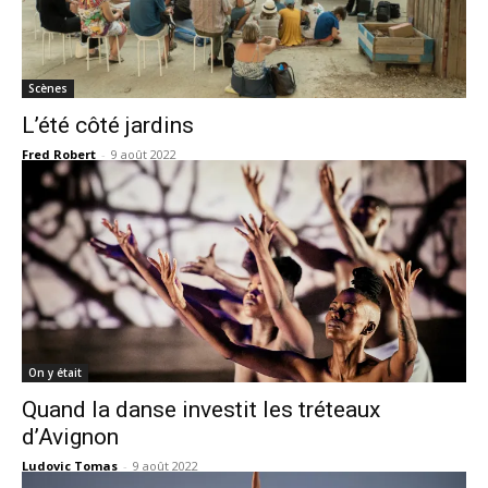
Scènes
L’été côté jardins
Fred Robert
-
9 août 2022
On y était
Quand la danse investit les tréteaux
d’Avignon
Ludovic Tomas
-
9 août 2022