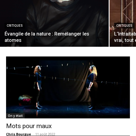
CRITIQUES
CRITIQUES
Évangile de la nature : Remélanger les
L’Intraita
atomes
vrai, tout
On y était
Mots pour maux
Chris Bourgue
-
11 août 2022