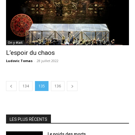
On y était
L’espoir du chaos
Ludovic Tomas
-
28 juillet 2022
134
135
136
LES PLUS RÉCENTS
Le poids des morts