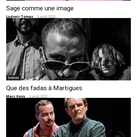
Sage comme une image
Ludovic Tomas
-
2 août 2022
Scènes
Que des fadas à Martigues
Marc Voiry
-
2 août 2022