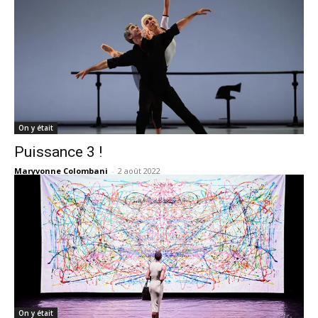
On y était
Puissance 3 !
Maryvonne Colombani
-
2 août 2022
On y était